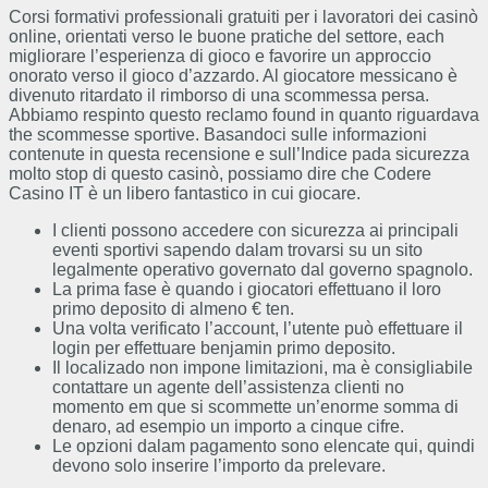
Corsi formativi professionali gratuiti per i lavoratori dei casinò
online, orientati verso le buone pratiche del settore, each
migliorare l’esperienza di gioco e favorire un approccio
onorato verso il gioco d’azzardo. Al giocatore messicano è
divenuto ritardato il rimborso di una scommessa persa.
Abbiamo respinto questo reclamo found in quanto riguardava
the scommesse sportive. Basandoci sulle informazioni
contenute in questa recensione e sull’Indice pada sicurezza
molto stop di questo casinò, possiamo dire che Codere
Casino IT è un libero fantastico in cui giocare.
I clienti possono accedere con sicurezza ai principali
eventi sportivi sapendo dalam trovarsi su un sito
legalmente operativo governato dal governo spagnolo.
La prima fase è quando i giocatori effettuano il loro
primo deposito di almeno € ten.
Una volta verificato l’account, l’utente può effettuare il
login per effettuare benjamin primo deposito.
Il localizado non impone limitazioni, ma è consigliabile
contattare un agente dell’assistenza clienti no
momento em que si scommette un’enorme somma di
denaro, ad esempio un importo a cinque cifre.
Le opzioni dalam pagamento sono elencate qui, quindi
devono solo inserire l’importo da prelevare.