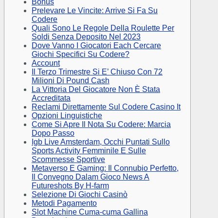
Bonus
Prelevare Le Vincite: Arrive Si Fa Su
Codere
Quali Sono Le Regole Della Roulette Per
Soldi Senza Deposito Nel 2023
Dove Vanno I Giocatori Each Cercare
Giochi Specifici Su Codere?
Account
Il Terzo Trimestre Si E’ Chiuso Con 72
Milioni Di Pound Cash
La Vittoria Del Giocatore Non È Stata
Accreditata
Reclami Direttamente Sul Codere Casino It
Opzioni Linguistiche
Come Si Apre Il Nota Su Codere: Marcia
Dopo Passo
Igb Live Amsterdam, Occhi Puntati Sullo
Sports Activity Femminile E Sulle
Scommesse Sportive
Metaverso E Gaming: Il Connubio Perfetto,
Il Convegno Dalam Gioco News A
Futureshots By H-farm
Selezione Di Giochi Casinò
Metodi Pagamento
Slot Machine Cuma-cuma Gallina