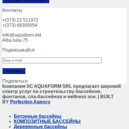
Контакты
+(373) 22 511972
+(373) 68300054
info@aquaform.md
Alba Iulia 75
Подписывайся
Поделиться
Компания SC AQUAFORM SRL предлагает широкий
спектр услуг по строительству бассейнов,
фонтанов, спа-бассейнов и wellness зон. | BUILT
BY
Perfection Agency
Бетонные бассейны
КОМПОЗИТНЫЕ БАССЕЙНЫ
Деревянные бассейны