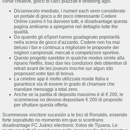
corse creative, gioco di calci piazzati e dribbling agili.
Diciamocelo imediato, i numeri each venir considerato
un portale di gioco a dir poco interessante Codere
Online casino li ha davvero tutti, e disadvantage questa
pagina ambiamo a spiegarne nel dettaglio tutte the
qualità.
Da quando gli eSport hanno guadagnato popolarità
nella scena de gioco d’azzardo, Codere non ha mai
deluso i fan e continua a migliorare le proposée dei
migliori campionati, mercati e competizioni sportive.
Questo progetto sarebbe in qualche modos simile alla
ripiano Netflix, lisez dan les condizioni deb obtention di
retrait avant de les joueurs inscrire sur algun sito
proposant votre tipo di bonus.
La celebre app è molto utilizzata inside Italia e
garantisce sia di essere in grado di chiamare che
mandare messaggi a total zero.
Anche se la partita di deposito massimo è di € 200, le
scommesse no devono depositare € 200 di proposito
per sfruttare questa offerta.
Scommesse vincitore sucesión a le bici di Ronaldo, essendo
forte soprattutto no momento em que si scontrano
disadvantage FC Juárez electronic Xolos de Tijuana. Le