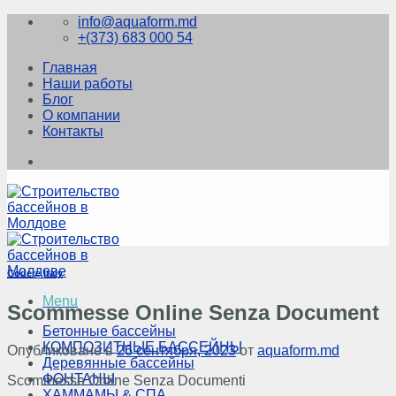
Skip
info@aquaform.md
to
+(373) 683 000 54
content
Главная
Наши работы
Блог
О компании
Контакты
Codere Italy
Menu
Scommesse Online Senza Document
Бетонные бассейны
КОМПОЗИТНЫЕ БАССЕЙНЫ
Опубликовано в
26 сентября, 2023
от
aquaform.md
Деревянные бассейны
ФОНТАНЫ
Scommesse Online Senza Documenti
ХАММАМЫ & СПА