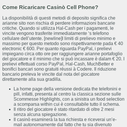
Come Ricaricare Casinò Cell Phone?
La disponibilità di questi metodi di deposito significa che
arianne sito non rischia di perdere informazioni bancarie
critiche. Quando si utilizza Hal-Cash per i pagamenti, le
vincite vengono trasferite immediatamente ‘s telefono
cellulare dell’utente. [newline]I limiti di prelievo minimo e
massimo per questo metodo sono rispettivamente pada € 40
electronic € 600. Per quanto riguarda PayPal, i prelievi
impiegano circa otto ore per raggiungere arianne portafoglio
del giocatore e il minimo che si può incassare è dalam € 20. I
prelievi effettuati corso PayPal, Hal-Cash, MuchBetter e
bonifici bancari sono gratuiti réussi à Codere. Il riduzione
bancario preleva le vincite dal nota del giocatore
direttamente alla sua gradilla.
La home page della versione dedicata the telefonini e
pill, infatti, presenta al centro la classica sezione sulle
Scommesse Highlights, con a sinistra un food selection
a scomparsa within cui è consultabile tutto il schema.
Il ritiro del giocatore è stato ritardato di oltre 2 mesi
senza alcuna spiegazione.
Il casinò esaminerà la tua richiesta e riceverai un’e-
mail autonomamente dal fatto che tu sia divenuto