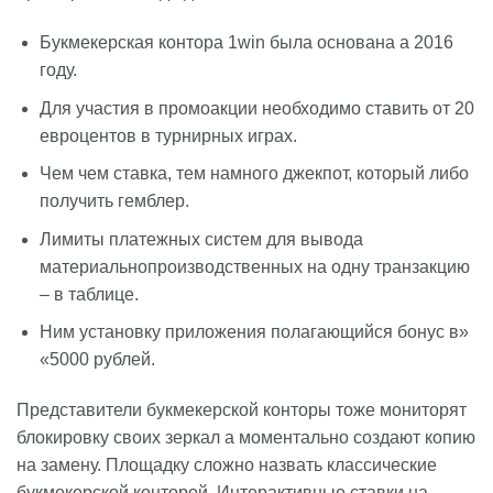
Букмекерская контора 1win была основана а 2016
году.
Для участия в промоакции необходимо ставить от 20
евроцентов в турнирных играх.
Чем чем ставка, тем намного джекпот, который либо
получить гемблер.
Лимиты платежных систем для вывода
материальнопроизводственных на одну транзакцию
– в таблице.
Ним установку приложения полагающийся бонус в»
«5000 рублей.
Представители букмекерской конторы тоже мониторят
блокировку своих зеркал а моментально создают копию
на замену. Площадку сложно назвать классические
букмекерской конторой. Интерактивные ставки на