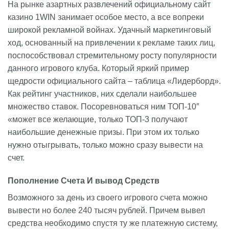
На рынке азартных развлечений официальному сайт
казино 1WIN занимает особое место, а все вопреки
широкой рекламной войнах. Удачный маркетинговый
ход, основанный на привлечении к рекламе таких лиц,
поспособствовал стремительному росту популярности
данного игрового клуба. Который яркий пример
щедрости официального сайта – таблица «Лидерборд».
Как рейтинг участников, них сделали наибольшее
множество ставок. Посоревноваться ним ТОП-10″
«может все желающие, только ТОП-3 получают
наибольшие денежные призы. При этом их только
нужно отыгрывать, только можно сразу вывести на
счет.
Пополнение Счета И вывод Средств
Возможного за день из своего игрового счета можно
вывести но более 240 тысяч рублей. Причем вывел
средства необходимо спустя ту же платежную систему,