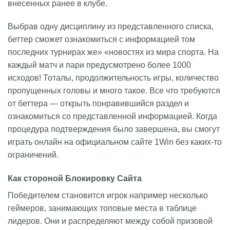
внесенных ранее в клубе.
Выбрав одну дисциплину из представленного списка,
беттер сможет ознакомиться с информацией том
последних турнирах же» «новостях из мира спорта. На
каждый матч и пари предусмотрено более 1000
исходов! Тоталы, продолжительность игры, количество
пропущенных головы и много такое. Все что требуются
от беттера — открыть понравившийся раздел и
ознакомиться со представленной информацией. Когда
процедура подтверждения было завершена, вы смогут
играть онлайн на официальном сайте 1Win без каких-то
ограничений.
Как стороной Блокировку Сайта
Победителем становится игрок например несколько
геймеров, занимающих топовые места в таблице
лидеров. Они и распределяют между собой призовой