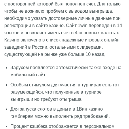
с посторонней которой был пополнен счет. Для только
чтобы не возникло проблем с выводом выигрыша,
необходимо указать достоверные личные данные при
регистрации в сайте казино. Сайт 1win переведен в 14
языков и позволяет иметь счет в 4 основных валютах.
Казино включено в список надежные игровых онлайн
заведений в России, остальными с лидерами,
существующей на рынке уже больше 10 назад.
Зарухом появляется автоматически также входе на
мобильный сайт.
Особым стимулом ддя участия в турнирах есть тот
разумеющийся, что полученные а турнире
выигрыши но требуют отыгрыша.
Для запуска слотов в деньги в 1Вин казино
гэмблерам можно выполнить ряд требований.
Процент кэшбэка отображается в персональном