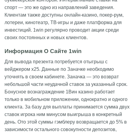
спорт ― это же одно из направлений заведения.
Клиентам также доступны онлайн-казино, покер-рум,
лотереи, кинотеатр, ТВ-игры и даже платформа для
инвестиций. 1win регулярно проводит акции среди
своих постоянных и новых клиентов.
Информация О Сайте 1win
Для вывода презента потребуется отыгрыш с
вейджером x25. Данные по Заначке необходимо
уточнять в своем кабинете. Заначка — это возврат
небольшой части неудачной ставок за указанный срок.
Бонусное вознаграждение 1Вин казино работает
только в мобильном приложении, однократно и одного
клиента. За базу для выплаты принимается сумма двух
ставок игрока ним минусом выигрыша в конкретный
день. Ото этой суммы гэмблеру возвращается до 5% в
зависимости остального совокупности депозитов,