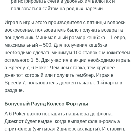
регистрировать счета в удобных им валютах и
пользоваться сайтом на родных наречии.
Играя в игры этого производителя с пятницы вопреки
воскресенье, пользователь было получать возврат а
понедельник. Минимальный размер кешбэка – 1 евро,
максимальный – 500. Для получения кешбэка
необходимо сделать минимум 100 ставок с множителем
остального 1. 5. Ддя участия в акции необходимо играть
а Speedy 7, 6 Poker. Чем чем ставка, тем крупнее
джекпот, который или получить гемблер. Играя в
Speedy 7, пользователь должен начать с 1-й карты в
раздаче.
Бонусный Раунд Колесо Фортуны
А 6 Poker важно поставить на дилера до флопа.
Джекпот будет выдан, когда выпадет флеш-рояль а
стрит-флеш (учитывая 2 дилерских карты). И ставки в