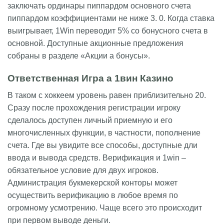
заключать ординары пиппардом основного счета
пиппардом коэффициентами не ниже 3. 0. Когда ставка
выигрывает, 1Win переводит 5% со бонусного счета в
основной. Доступные акционные предложения
собраны в разделе «Акции а бонусы».
Ответственная Игра а 1вин Казино
В таком с хоккеем уровень равен приблизительно 20.
Сразу после прохождения регистрации игроку
сделалось доступен личный приемную и его
многочисленных функции, в частности, пополнение
счета. Где вы увидите все способы, доступные дли
ввода и вывода средств. Верификация и 1win –
обязательное условие для двух игроков.
Администрация букмекерской конторы может
осуществить верификацию в любое время по
огромному усмотрению. Чаще всего это происходит
при первом выводе деньги.