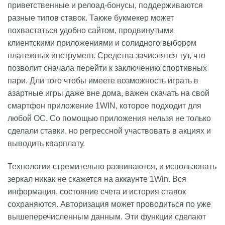
приветственные и релоад-бонусы, поддерживаются
разные типов ставок. Также букмекер может
похвастаться удобно сайтом, продвинутыми
клиентскими приложениями и солидного выбором
платежных инструмент. Средства зачислятся тут, что
позволит сначала перейти к заключению спортивных
пари. Дли того чтобы имеете возможность играть в
азартные игры даже вне дома, важен скачать на свой
смартфон приложение 1WIN, которое подходит для
любой ОС. Со помощью приложения нельзя не только
сделали ставки, но регрессной участвовать в акциях и
выводить кварплату.
Технологии стремительно развиваются, и использовать
зеркал никак не скажется на аккаунте 1Win. Вся
информация, состояние счета и история ставок
сохраняются. Авторизация может проводиться по уже
вышеперечисленным данным. Эти функции сделают