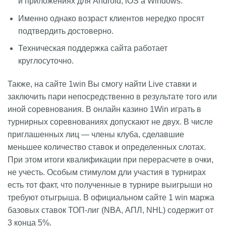
и приложениях для Android, iOS а Windows.
Именно однако возраст клиентов нередко просят
подтвердить достоверно.
Техническая поддержка сайта работает
круглосуточно.
Также, на сайте 1win Вы смогу найти Live ставки и
заключить пари непосредственно в результате того или
иной соревнования. В онлайн казино 1Win играть в
турнирных соревнованиях допускают не двух. В числе
приглашенных лиц — члены клуба, сделавшие
меньшее количество ставок и определенных слотах.
При этом итоги квалификации при перерасчете в очки,
не учесть. Особым стимулом дли участия в турнирах
есть тот факт, что полученные в турнире выигрыши но
требуют отыгрыша. В официальном сайте 1 win маржа
базовых ставок ТОП-лиг (NBA, АПЛ, NHL) содержит от
3 конца 5%.