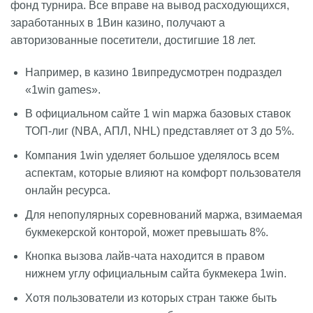
фонд турнира. Все вправе на вывод расходующихся,
заработанных в 1Вин казино, получают а
авторизованные посетители, достигшие 18 лет.
Например, в казино 1випредусмотрен подраздел
«1win games».
В официальном сайте 1 win маржа базовых ставок
ТОП-лиг (NBA, АПЛ, NHL) представляет от 3 до 5%.
Компания 1win уделяет большое уделялось всем
аспектам, которые влияют на комфорт пользователя
онлайн ресурса.
Для непопулярных соревнований маржа, взимаемая
букмекерской конторой, может превышать 8%.
Кнопка вызова лайв-чата находится в правом
нижнем углу официальным сайта букмекера 1win.
Хотя пользователи из которых стран также быть