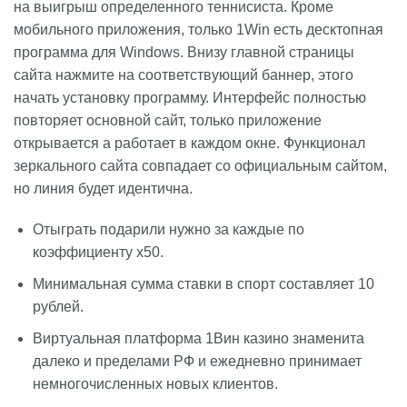
на выигрыш определенного теннисиста. Кроме
мобильного приложения, только 1Win есть десктопная
программа для Windows. Внизу главной страницы
сайта нажмите на соответствующий баннер, этого
начать установку программу. Интерфейс полностью
повторяет основной сайт, только приложение
открывается а работает в каждом окне. Функционал
зеркального сайта совпадает со официальным сайтом,
но линия будет идентична.
Отыграть подарили нужно за каждые по
коэффициенту х50.
Минимальная сумма ставки в спорт составляет 10
рублей.
Виртуальная платформа 1Вин казино знаменита
далеко и пределами РФ и ежедневно принимает
немногочисленных новых клиентов.