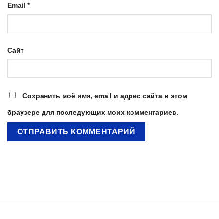
Email
*
Сайт
Сохранить моё имя, email и адрес сайта в этом
браузере для последующих моих комментариев.