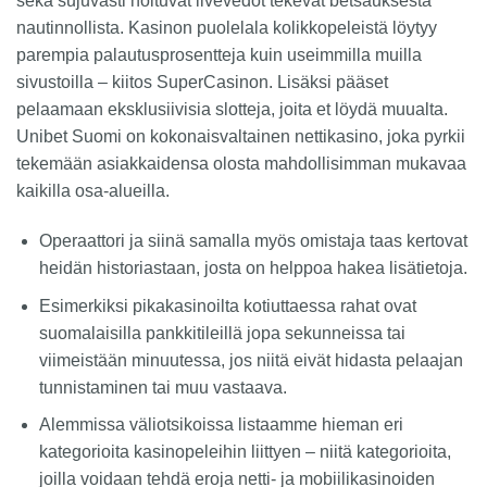
sekä sujuvasti hoituvat livevedot tekevät betsauksesta
nautinnollista. Kasinon puolelala kolikkopeleistä löytyy
parempia palautusprosentteja kuin useimmilla muilla
sivustoilla – kiitos SuperCasinon. Lisäksi pääset
pelaamaan eksklusiivisia slotteja, joita et löydä muualta.
Unibet Suomi on kokonaisvaltainen nettikasino, joka pyrkii
tekemään asiakkaidensa olosta mahdollisimman mukavaa
kaikilla osa-alueilla.
Operaattori ja siinä samalla myös omistaja taas kertovat
heidän historiastaan, josta on helppoa hakea lisätietoja.
Esimerkiksi pikakasinoilta kotiuttaessa rahat ovat
suomalaisilla pankkitileillä jopa sekunneissa tai
viimeistään minuutessa, jos niitä eivät hidasta pelaajan
tunnistaminen tai muu vastaava.
Alemmissa väliotsikoissa listaamme hieman eri
kategorioita kasinopeleihin liittyen – niitä kategorioita,
joilla voidaan tehdä eroja netti- ja mobiilikasinoiden