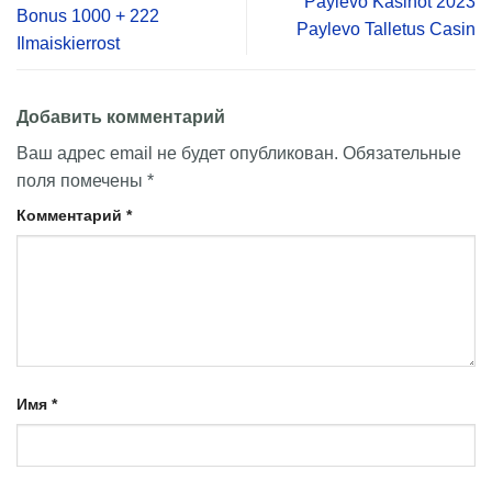
Paylevo Kasinot 2023
Bonus 1000 + 222
Paylevo Talletus Casin
Ilmaiskierrost
Добавить комментарий
Ваш адрес email не будет опубликован.
Обязательные
поля помечены
*
Комментарий
*
Имя
*