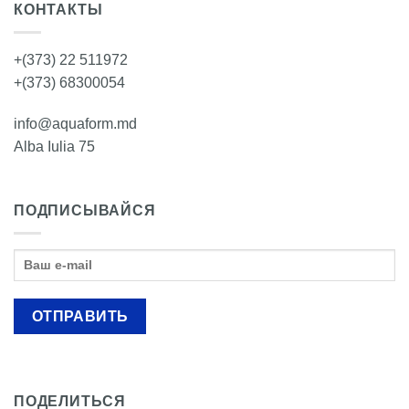
КОНТАКТЫ
+(373) 22 511972
+(373) 68300054
info@aquaform.md
Alba Iulia 75
ПОДПИСЫВАЙСЯ
ПОДЕЛИТЬСЯ