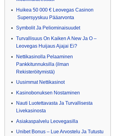
Huikea 50 000 € Leovegas Casinon
Supersyyskuu Pääarvonta
Symbolit Ja Peliominaisuudet
Turvallisuus On Kaiken A New Ja O –
Leovegas Huijaus Ajajai Ei?
Nettikasinolla Pelaaminen
Pankkitunnuksilla (ilman
Rekisteröitymistä)
Uusimmat Nettikasinot
Kasinobonuksen Nostaminen
Nauti Luotettavasta Ja Turvallisesta
Livekasinosta
Asiakaspalvelu Leovegasilla
Unibet Bonus – Lue Arvostelu Ja Tutustu