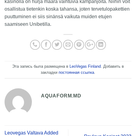
kasinolla on hurja määrä vaihtuvia kampanjoita. Niihin voit
osallistua tietenkin koska tahansa, joten tervetulopakettien
puuttuminen ei siis sinänsä vaikuta muiden etujen
saamiseen Unibetilla.
Эта запись была размещена в
LeoVegas Finland
. Добавить в
закладки
постоянная ссылка
.
AQUAFORM.MD
Leovegas Valtava Added