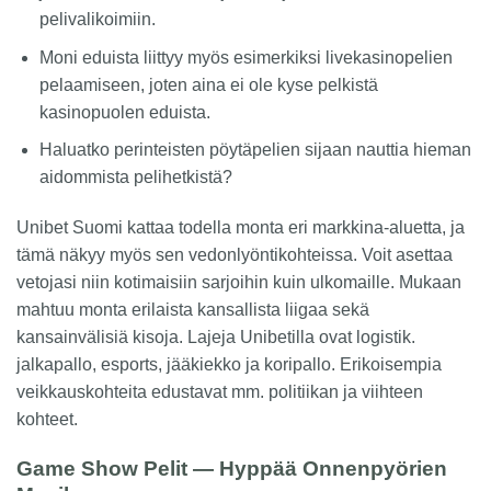
pelivalikoimiin.
Moni eduista liittyy myös esimerkiksi livekasinopelien
pelaamiseen, joten aina ei ole kyse pelkistä
kasinopuolen eduista.
Haluatko perinteisten pöytäpelien sijaan nauttia hieman
aidommista pelihetkistä?
Unibet Suomi kattaa todella monta eri markkina-aluetta, ja
tämä näkyy myös sen vedonlyöntikohteissa. Voit asettaa
vetojasi niin kotimaisiin sarjoihin kuin ulkomaille. Mukaan
mahtuu monta erilaista kansallista liigaa sekä
kansainvälisiä kisoja. Lajeja Unibetilla ovat logistik.
jalkapallo, esports, jääkiekko ja koripallo. Erikoisempia
veikkauskohteita edustavat mm. politiikan ja viihteen
kohteet.
Game Show Pelit — Hyppää Onnenpyörien