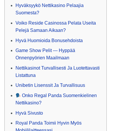
Hyväksyykö Nettikasino Pelaajia
Suomesta?
Voiko Reside Casinossa Pelata Useita
Pelejä Samaan Aikaan?
Hyvä Huomioida Bonusehdoista
Game Show Pelit — Hyppää
Onnenpyörien Maailmaan
Nettikasinot Turvallisesti Ja Luotettavasti
Listattuna
Unibetin Lisenssit Ja Turvallisuus
Onko Regal Panda Suomenkielinen
Nettikasino?
Hyvä Sivusto
Royal Panda Toimii Hyvin Myös
Mobiililaitteessasi