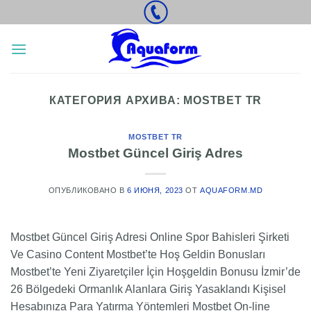
Skip
to
content
КАТЕГОРИЯ АРХИВА:
MOSTBET TR
MOSTBET TR
Mostbet Güncel Giriş Adres
ОПУБЛИКОВАНО В
6 ИЮНЯ, 2023
ОТ
AQUAFORM.MD
Mostbet Güncel Giriş Adresi Online Spor Bahisleri Şirketi
Ve Casino Content Mostbet’te Hoş Geldin Bonusları
Mostbet’te Yeni Ziyaretçiler İçin Hoşgeldin Bonusu İzmir’de
26 Bölgedeki Ormanlık Alanlara Giriş Yasaklandı Kişisel
Hesabınıza Para Yatırma Yöntemleri Mostbet On-line