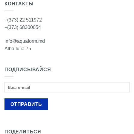
КОНТАКТЫ
+(373) 22 511972
+(373) 68300054
info@aquaform.md
Alba Iulia 75
ПОДПИСЫВАЙСЯ
ПОДЕЛИТЬСЯ