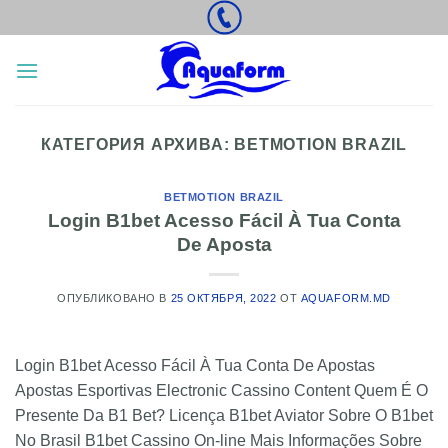
Skip
to
content
КАТЕГОРИЯ АРХИВА:
BETMOTION BRAZIL
BETMOTION BRAZIL
Login B1bet Acesso Fácil À Tua Conta
De Aposta
ОПУБЛИКОВАНО В
25 ОКТЯБРЯ, 2022
ОТ
AQUAFORM.MD
Login B1bet Acesso Fácil À Tua Conta De Apostas
Apostas Esportivas Electronic Cassino Content Quem É O
Presente Da B1 Bet? Licença B1bet Aviator Sobre O B1bet
No Brasil B1bet Cassino On-line Mais Informações Sobre