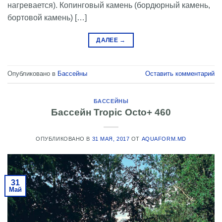
нагревается). Копинговый камень (бордюрный камень,
бортовой камень) […]
ДАЛЕЕ
→
Опубликовано в
Бассейны
Оставить комментарий
БАССЕЙНЫ
Бассейн Tropic Octo+ 460
ОПУБЛИКОВАНО В
31 МАЯ, 2017
ОТ
AQUAFORM.MD
31
Май