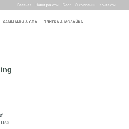
Главная
Наши работы
Блог
О компании
Контакты
ХАММАМЫ & СПА
ПЛИТКА & МОЗАЙКА
ling
of
a Use