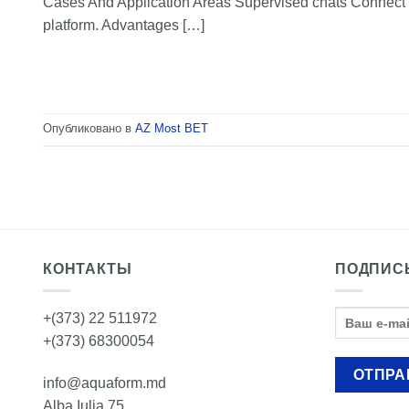
Cases And Application Areas Supervised chats Connect 
platform. Advantages […]
Опубликовано в
AZ Most BET
КОНТАКТЫ
ПОДПИС
+(373) 22 511972
+(373) 68300054
info@aquaform.md
Alba Iulia 75