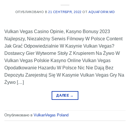
ОПУБЛИКОВАНО В
21 СЕНТЯБРЯ, 2022
ОТ
AQUAFORM.MD
Vulkan Vegas Casino Opinie, Kasyno Bonusy 2023
Najlepszy, Niezależny Serwis Filmowy W Polsce Content
Jak Grać Odpowiedzialnie W Kasynie Vulkan Vegas?
Dostawcy Gier Wytworne Stoły Z Krupierem Na Żywo W
Vulkan Vegas Polskie Kasyno Online Vulkan Vegas
Opodatkowanie Hazardu W Polsce Nic Nie Dają Bez
Depozytu Zarejestruj Się W Kasynie Vulkan Vegas Gry Na
Żywo […]
ДАЛЕЕ
→
Опубликовано в
VulkanVegas Poland