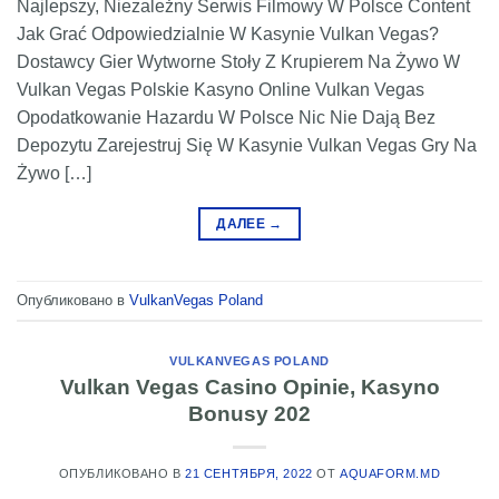
Najlepszy, Niezależny Serwis Filmowy W Polsce Content
Jak Grać Odpowiedzialnie W Kasynie Vulkan Vegas?
Dostawcy Gier Wytworne Stoły Z Krupierem Na Żywo W
Vulkan Vegas Polskie Kasyno Online Vulkan Vegas
Opodatkowanie Hazardu W Polsce Nic Nie Dają Bez
Depozytu Zarejestruj Się W Kasynie Vulkan Vegas Gry Na
Żywo […]
ДАЛЕЕ
→
Опубликовано в
VulkanVegas Poland
VULKANVEGAS POLAND
Vulkan Vegas Casino Opinie, Kasyno
Bonusy 202
ОПУБЛИКОВАНО В
21 СЕНТЯБРЯ, 2022
ОТ
AQUAFORM.MD