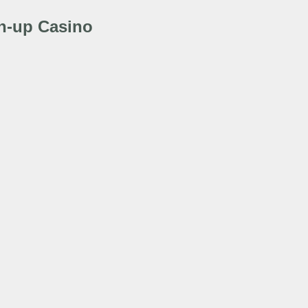
in-up Casino