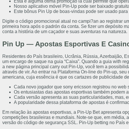
Esta é alguma ótima promoção la cual permite que ope
Nosso aplicativo móvel Pin-Up pode ser baixado gratuita
Este bônus Pin Up de boas-vindas pode ser usado para a
Digite o código promocional atual no campi?an ao registrar u
primeira hora após o padrón da conta. Se fizer um depósito
conta a história de um caçador e suas aventuras na natureza.
Pin Up — Apostas Esportivas E Casino
Residentes do País brasileiro, Ucrânia, Rússia, Azerbaijão, Es
um encargo de saque na guia “Caixa”. Quando a guia with regar
a new página principal carry out Pin-Up, você tem a possibil
através de vir. Ao entrar na Plataforma On-line do Pin-up, se
americana, cuja essência é que os cartazes de publicidade d
Cada novo jogador que sony ericsson registrou no web 
Os entusiastas das apostas esportivas também podem ati
Cada versão apresenta as suas particularidades, mas, 
A popularidade dessa plataforma de apostas é confirmada
Em relação às apostas esportivas, a Pin-Up Bet apresenta op
competições brasileiras e mundiais. Note-se que, em média, a
versão do código de segurança SSL. Pin-Up betting no País e 