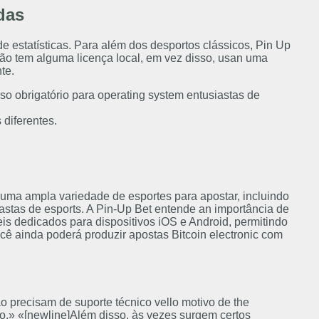
das
e estatísticas. Para além dos desportos clássicos, Pin Up
não tem alguma licença local, em vez disso, usan uma
te.
 obrigatório para operating system entusiastas de
diferentes.
uma ampla variedade de esportes para apostar, incluindo
siastas de esports. A Pin-Up Bet entende an importância de
is dedicados para dispositivos iOS e Android, permitindo
cê ainda poderá produzir apostas Bitcoin electronic com
o precisam de suporte técnico vello motivo de the
lso.» «[newline]Além disso, às vezes surgem certos