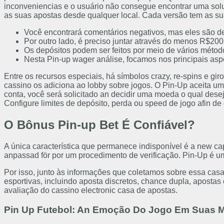
inconveniencias e o usuário não consegue encontrar uma soluç
as suas apostas desde qualquer local. Cada versão tem as su
Você encontrará comentários negativos, mas eles são de
Por outro lado, é preciso juntar através do menos R$20
Os depósitos podem ser feitos por meio de vários métodos
Nesta Pin-up wager análise, focamos nos principais asp
Entre os recursos especiais, há símbolos crazy, re-spins e gi
cassino os adiciona ao lobby sobre jogos. O Pin-Up aceita u
conta, você será solicitado an decidir uma moeda o qual dese
Configure limites de depósito, perda ou speed de jogo afin de
O Bônus Pin-up Bet É Confiável?
A única característica que permanece indisponível é a new ca
anpassad för por um procedimento de verificação. Pin-Up é u
Por isso, junto às informações que coletamos sobre essa casa
esportivas, incluindo aposta discretos, chance dupla, apost
avaliação do cassino electronic casa de apostas.
Pin Up Futebol: An Emoção Do Jogo Em Suas 