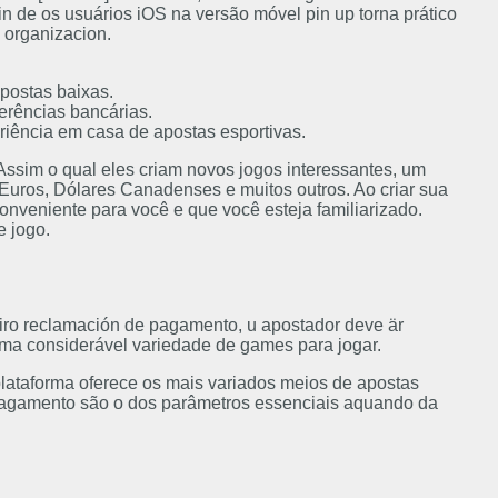
n de os usuários iOS na versão móvel pin up torna prático
 organizacion.
postas baixas.
ferências bancárias.
riência em casa de apostas esportivas.
 Assim o qual eles criam novos jogos interessantes, um
Euros, Dólares Canadenses e muitos outros. Ao criar sua
onveniente para você e que você esteja familiarizado.
e jogo.
eiro reclamación de pagamento, u apostador deve är
uma considerável variedade de games para jogar.
 plataforma oferece os mais variados meios de apostas
 pagamento são o dos parâmetros essenciais aquando da